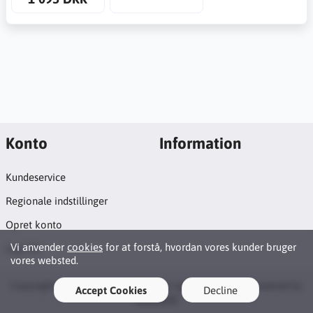
Konto
Information
Kundeservice
Regionale indstillinger
Opret konto
Vi anvender
cookies
for at forstå, hvordan vores kunder bruger
Log ind
vores websted.
Copyright © 2026 Vikingposten. All rights reserved · Powered by
Accept Cookies
Decline
LiteCart®