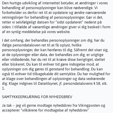
Den hurtige udvikling af internettet betyder, at ændringer i vores
behandling af personoplysninger kan blive nødvendige. Vi
forbeholder os derfor ret til at opdatere og ændre nærværende
retningslinjer for behandling af personoplysninger. Gør vi det,
retter vi selvfølgeligt datoen for “sidst opdateret” nederst på
siden. I tilfælde af væsentlige ændringer giver vi dig besked i form
af en synlig meddelelse på vores website.
I det omfang, der behandles personoplysninger om dig, har du
ifølge persondataloven ret til at få oplyst, hvilke
personoplysninger, der kan henføres til dig. Såfremt det viser sig,
at de oplysninger eller data, der behandles om dig, er urigtige
eller vildledende, har du ret til at kræve disse berigtiget, slettet
eller blokeret. Du kan til enhver tid gøre indsigelse mod, at
oplysninger om dig gøres til genstand for behandling. Du kan
også til enhver tid tilbagekalde dit samtykke. Du har mulighed for
at klage over behandlingen af oplysninger og data vedrørende
dig. Klage indgives til Datatilsynet, jf. persondatalovens § 58, stk.
1.
SAMTYKKEERKLÆRING FOR NYHEDSBREV
Ja tak – jeg vil gerne modtage nyhedsbrev fra Vikingposten og
accepterer ”vilkårene for modtagelse af nyhedsbrev”