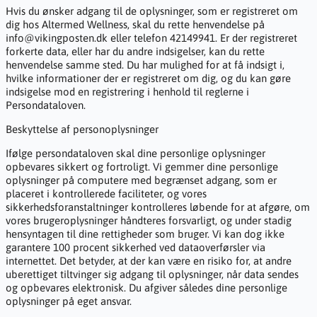
Hvis du ønsker adgang til de oplysninger, som er registreret om
dig hos Altermed Wellness, skal du rette henvendelse på
info@vikingposten.dk eller telefon 42149941. Er der registreret
forkerte data, eller har du andre indsigelser, kan du rette
henvendelse samme sted. Du har mulighed for at få indsigt i,
hvilke informationer der er registreret om dig, og du kan gøre
indsigelse mod en registrering i henhold til reglerne i
Persondataloven.
Beskyttelse af personoplysninger
Ifølge persondataloven skal dine personlige oplysninger
opbevares sikkert og fortroligt. Vi gemmer dine personlige
oplysninger på computere med begrænset adgang, som er
placeret i kontrollerede faciliteter, og vores
sikkerhedsforanstaltninger kontrolleres løbende for at afgøre, om
vores brugeroplysninger håndteres forsvarligt, og under stadig
hensyntagen til dine rettigheder som bruger. Vi kan dog ikke
garantere 100 procent sikkerhed ved dataoverførsler via
internettet. Det betyder, at der kan være en risiko for, at andre
uberettiget tiltvinger sig adgang til oplysninger, når data sendes
og opbevares elektronisk. Du afgiver således dine personlige
oplysninger på eget ansvar.