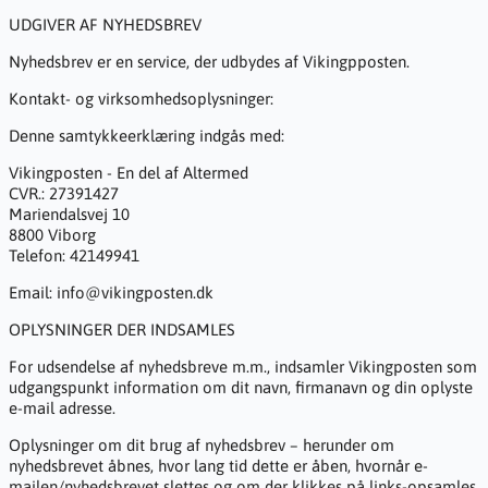
UDGIVER AF NYHEDSBREV
Nyhedsbrev er en service, der udbydes af Vikingpposten.
Kontakt- og virksomhedsoplysninger:
Denne samtykkeerklæring indgås med:
Vikingposten - En del af Altermed
CVR.: 27391427
Mariendalsvej 10
8800 Viborg
Telefon: 42149941
Email: info@vikingposten.dk
OPLYSNINGER DER INDSAMLES
For udsendelse af nyhedsbreve m.m., indsamler Vikingposten som
udgangspunkt information om dit navn, firmanavn og din oplyste
e-mail adresse.
Oplysninger om dit brug af nyhedsbrev – herunder om
nyhedsbrevet åbnes, hvor lang tid dette er åben, hvornår e-
mailen/nyhedsbrevet slettes og om der klikkes på links-opsamles