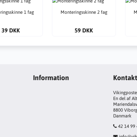
ringsskinne 1 fag
Monteringsskinne 2 fag
M
39 DKK
59 DKK
Information
Kontak
Vikingpost
En del af A
Mariendalsv
8800 Vibor
Danmark
42 14 99
info@vik