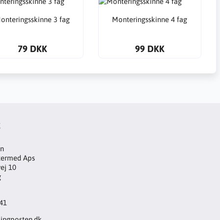
onteringsskinne 3 fag
Monteringsskinne 4 fag
79 DKK
99 DKK
t
en
ltermed Aps
ej 10
g
 41
ingposten.dk