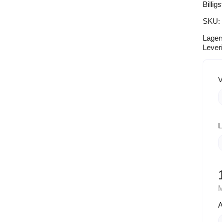
Billig
SKU:
Lager
Lever
V
L
M
A