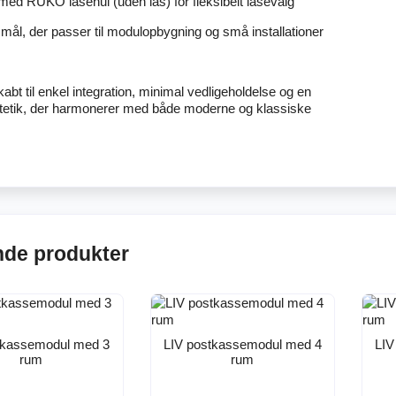
med RUKO låsehul (uden lås) for fleksibelt låsevalg
ål, der passer til modulopbygning og små installationer
abt til enkel integration, minimal vedligeholdelse og en
tetik, der harmonerer med både moderne og klassiske
nde produkter
tkassemodul med 3
LIV postkassemodul med 4
LIV
rum
rum