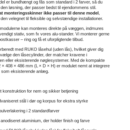
l er bundhængt og fås som standard i 2 farver, så du
den løsning, der passer bedst til ejendommens stil.
t monteringsskinner ikke passer til denne model
,
 den velegnet til fleksible og selvstændige installationer.
modulerne kan monteres direkte på væggen, indmures
dvendigt stativ, som fx vores alu-stander. Vi monterer gerne
ostkasser – ring og få et uforpligtende tilbud.
rberedt med RUKO låsehul (uden lås), hvilket giver dig
at vælge den låsecylinder, der matcher kravene i
n eller eksisterende nøglesystemer. Med de kompakte
 × 408 × 486 mm (L × D × H) er modulet nemt at integrere
l som eksisterende anlæg.
konstruktion for nem og sikker betjening
vaniseret stål i dør og korpus for ekstra styrke
pulverlakering i 2 standardfarver
 anodiseret aluminium, der holder finish og farve