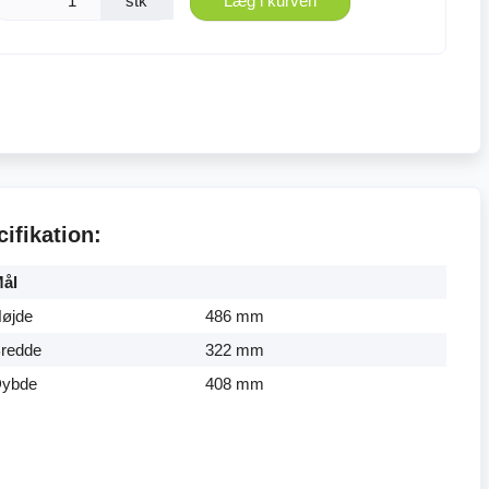
stk
Læg i kurven
ifikation:
ål
øjde
486 mm
redde
322 mm
ybde
408 mm