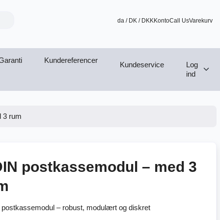
da / DK / DKK
Konto
Call Us
Varekurv
Garanti
Kundereferencer
Kundeservice
Log
ind
 3 rum
IN postkassemodul – med 3
m
postkassemodul – robust, modulært og diskret