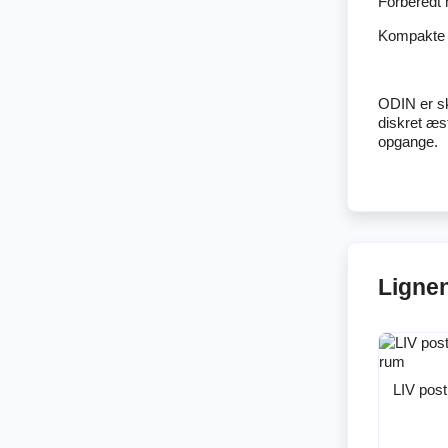
Forberedt 
Kompakte m
ODIN er sk
diskret æs
opgange.
Ligne
LIV pos