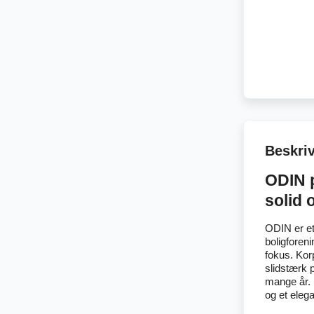
Beskri
ODIN 
solid 
ODIN er et
boligforeni
fokus. Kor
slidstærk p
mange år. 
og et elega