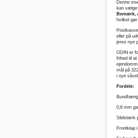
Denne mode
kan vælge 
Bemærk, a
hvilket gør
Postkasse
eller på u
jeres nye p
ODIN er fo
frihed til 
ejendomme
mål på 322
i nye såve
Fordele:
Bundhængt 
0,8 mm gal
Slidstærk 
Frontklap i