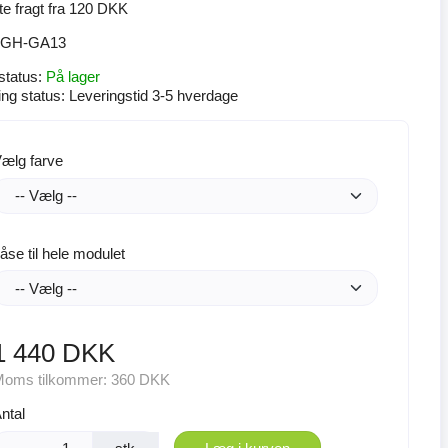
ste fragt fra 120 DKK
GH-GA13
status:
På lager
ing status:
Leveringstid 3-5 hverdage
ælg farve
åse til hele modulet
1 440 DKK
oms tilkommer:
360 DKK
ntal