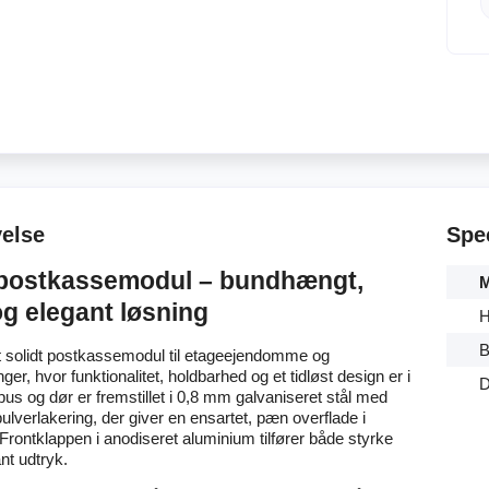
velse
Spec
postkassemodul – bundhængt,
M
og elegant løsning
H
B
 solidt postkassemodul til etageejendomme og
nger, hvor funktionalitet, holdbarhed og et tidløst design er i
D
pus og dør er fremstillet i 0,8 mm galvaniseret stål med
ulverlakering, der giver en ensartet, pæn overflade i
Frontklappen i anodiseret aluminium tilfører både styrke
nt udtryk.