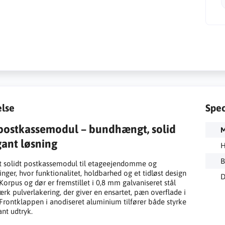
else
Spec
ostkassemodul – bundhængt, solid
M
gant løsning
H
B
t solidt postkassemodul til etageejendomme og
inger, hvor funktionalitet, holdbarhed og et tidløst design
D
 Korpus og dør er fremstillet i 0,8 mm galvaniseret stål
ærk pulverlakering, der giver en ensartet, pæn overflade i
Frontklappen i anodiseret aluminium tilfører både styrke
ant udtryk.