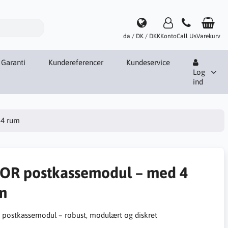
da / DK / DKK
Konto
Call Us
Varekurv
Garanti
Kundereferencer
Kundeservice
Log
ind
 4 rum
OR postkassemodul – med 4
m
postkassemodul – robust, modulært og diskret