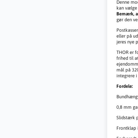
Denne mode
kan vælge 
Bemærk, at
gør den vel
Postkasse
eller på u
jeres nye p
THOR er fo
frihed til 
ejendomme
mål på 320
integrere 
Fordele:
Bundhængt 
0,8 mm gal
Slidstærk 
Frontklap 