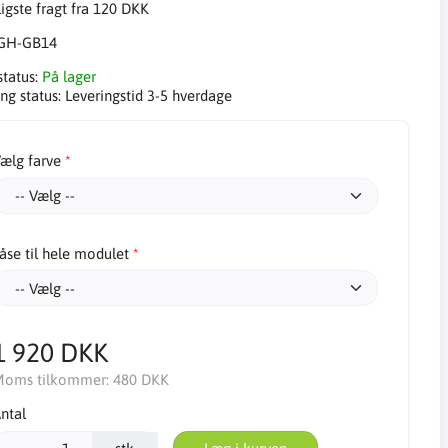
ligste fragt fra 120 DKK
GH-GB14
status:
På lager
ng status:
Leveringstid 3-5 hverdage
ælg farve
åse til hele modulet
1 920 DKK
oms tilkommer:
480 DKK
ntal