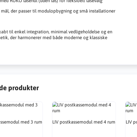
med RUKO låsehul (uden lås) for fleksibelt låsevalg
ål, der passer til modulopbygning og små installationer
abt til enkel integration, minimal vedligeholdelse og en
tetik, der harmonerer med både moderne og klassiske
de produkter
assemodul med 3 rum
LIV postkassemodul med 4 rum
LIV p