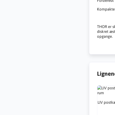
Forberedt 
Kompakte m
THOR er sk
diskret æs
opgange.
Lignen
LIV postk