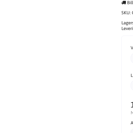
Bil
SKU:
Lager
Leveri
V
L
M
A