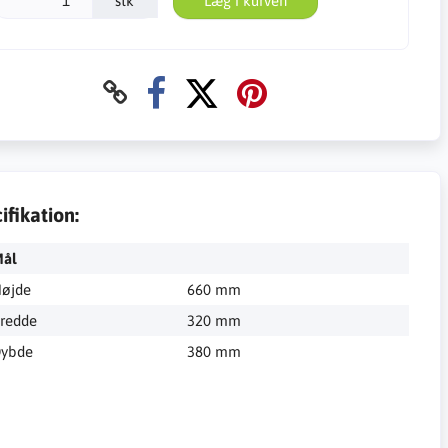
stk
Læg i kurven
ifikation:
ål
øjde
660 mm
redde
320 mm
ybde
380 mm