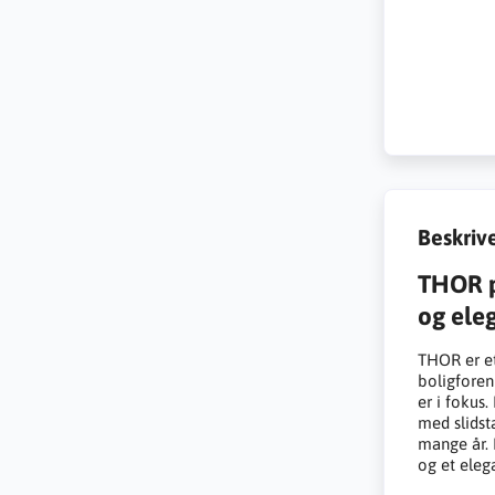
Beskriv
THOR p
og ele
THOR er e
boligforen
er i fokus.
med slidst
mange år. 
og et eleg