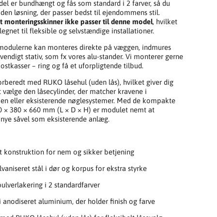
l er bundhængt og fås som standard i 2 farver, så du
den løsning, der passer bedst til ejendommens stil.
 monteringsskinner ikke passer til denne model
, hvilket
egnet til fleksible og selvstændige installationer.
modulerne kan monteres direkte på væggen, indmures
dvendigt stativ, som fx vores alu-stander. Vi monterer gerne
ostkasser – ring og få et uforpligtende tilbud.
rberedt med RUKO låsehul (uden lås), hvilket giver dig
at vælge den låsecylinder, der matcher kravene i
n eller eksisterende nøglesystemer. Med de kompakte
 × 380 × 660 mm (L × D × H) er modulet nemt at
i nye såvel som eksisterende anlæg.
konstruktion for nem og sikker betjening
vaniseret stål i dør og korpus for ekstra styrke
pulverlakering i 2 standardfarver
i anodiseret aluminium, der holder finish og farve