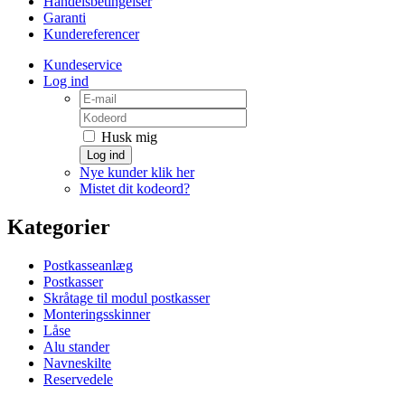
Handelsbetingelser
Garanti
Kundereferencer
Kundeservice
Log ind
Husk mig
Log ind
Nye kunder klik her
Mistet dit kodeord?
Kategorier
Postkasseanlæg
Postkasser
Skråtage til modul postkasser
Monteringsskinner
Låse
Alu stander
Navneskilte
Reservedele