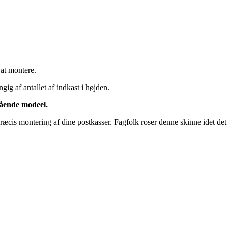
 at montere.
ig af antallet af indkast i højden.
tående modeel.
æcis montering af dine postkasser. Fagfolk roser denne skinne idet det