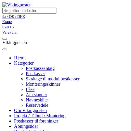
da / DK / DKK
Konto
Call Us
Varekurv
Vikingposten
Hjem
Kategorier
Postkasseanlæg
Postkasser
Skråtage til modul postkasser
Monteringsskinner
Låse
Alu stander
Navneskilte
Reservedele
Om Vikingposten
Projekt / Tilbud / Montering
Postkasser til foreninger
Åbningstider