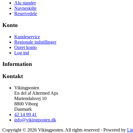
Alu stander
Navneskilte
Reservedele
Konto
Kundeservice
Regionale indstillinger
Opret konto
Log ind
Information
Kontakt
Vikingposten
En del af Altermed Aps
Mariendalsvej 10
8800 Viborg
Danmark
42 14 99 41
info@vikingposten.dk
Copyright © 2026 Vikingposten. All rights reserved · Powered by
Li